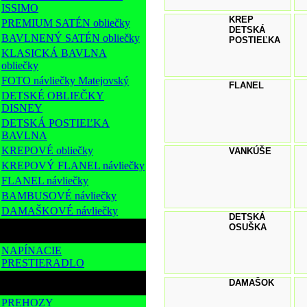
ISSIMO
KREP
PREMIUM SATÉN obliečky
DETSKÁ
BAVLNENÝ SATÉN obliečky
POSTIEĽKA
KLASICKÁ BAVLNA
obliečky
FOTO návliečky Matejovský
FLANEL
DETSKÉ OBLIEČKY
DISNEY
DETSKÁ POSTIEĽKA
BAVLNA
KREPOVÉ obliečky
VANKÚŠE
KREPOVÝ FLANEL návliečky
FLANEL návliečky
BAMBUSOVÉ návliečky
DAMAŠKOVÉ návliečky
DETSKÁ
OSUŠKA
POSTEĽNÉ PLACHTY
NAPÍNACIE
PRESTIERADLO
PREHOZY-DEKY
DAMAŠOK
PREHOZY