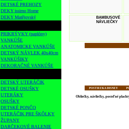
DETSKÉ PREHOZY
DEKY issimo Home
DEKY Matějovský
BAMBUSOVÉ
NÁVLIEČKY
PRIKRÝVKY-VANKÚŠE
PRIKRÝVKY (paplóny)
VANKÚŠE
ANATOMICKE VANKÚŠE
DETSKÝ NÁVLEK 40x40cm
VANKÚŠIKY
DEKORAČNÉ VANKÚŠE
UTERÁKY-OSUŠKY
DETSKÝ UTERÁČIK
DETSKÉ OSUŠKY
POSTIEĽKA DISNEY
P
UTERÁKY
Obliečky, návliečky, posteľné plac
OSUŠKY
DETSKÉ PONČO
UTERÁČIK PRE ŠKÔLKY
ŽUPANY
DARČEKOVÉ BALENIE