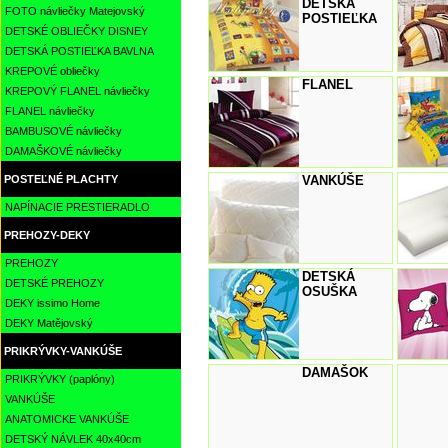
DETSKÁ
FOTO návliečky Matejovský
POSTIEĽKA
DETSKÉ OBLIEČKY DISNEY
DETSKÁ POSTIEĽKA BAVLNA
KREPOVÉ obliečky
FLANEL
KREPOVÝ FLANEL návliečky
FLANEL návliečky
BAMBUSOVÉ návliečky
DAMAŠKOVÉ návliečky
POSTEĽNÉ PLACHTY
VANKÚŠE
NAPÍNACIE PRESTIERADLO
PREHOZY-DEKY
PREHOZY
DETSKÁ
DETSKÉ PREHOZY
OSUŠKA
DEKY issimo Home
DEKY Matějovský
PRIKRÝVKY-VANKÚŠE
DAMAŠOK
PRIKRÝVKY (paplóny)
VANKÚŠE
ANATOMICKE VANKÚŠE
DETSKÝ NÁVLEK 40x40cm