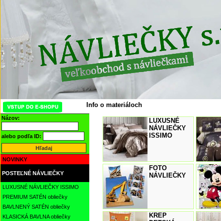
Info o materiáloch
Názov:
LUXUSNÉ
NÁVLIEČKY
ISSIMO
alebo podľa ID:
NOVINKY
FOTO
POSTEĽNÉ NÁVLIEČKY
NÁVLIEČKY
LUXUSNÉ NÁVLIEČKY ISSIMO
PREMIUM SATÉN obliečky
BAVLNENÝ SATÉN obliečky
KREP
KLASICKÁ BAVLNA obliečky