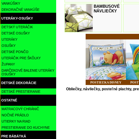
VANKÚŠIKY
BAMBUSOVÉ
DEKORAČNÉ VANKÚŠE
NÁVLIEČKY
UTERÁKY-OSUŠKY
DETSKÝ UTERÁČIK
DETSKÉ OSUŠKY
UTERÁKY
OSUŠKY
DETSKÉ PONČO
UTERÁČIK PRE ŠKÔLKY
ŽUPANY
DARČEKOVÉ BALENIE UTERÁKY
OSUŠKY
POSTIEĽKA DISNEY
POST
DETSKÉ DEKORÁCIE
Obliečky, návliečky, posteľné plachty, p
DETSKÉ PRESTIERANIE
OSTATNÉ
MATRACOVÝ CHRÁNIČ
NOČNÉ PRÁDLO
UTIERKY NA RIAD
PRESTIERANIE DO KUCHYNE
PRE BÁBÄTKÁ