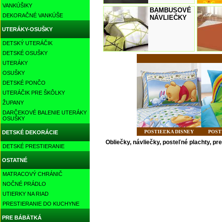
VANKÚŠIKY
BAMBUSOVÉ
DEKORAČNÉ VANKÚŠE
NÁVLIEČKY
UTERÁKY-OSUŠKY
DETSKÝ UTERÁČIK
DETSKÉ OSUŠKY
UTERÁKY
OSUŠKY
DETSKÉ PONČO
UTERÁČIK PRE ŠKÔLKY
ŽUPANY
DARČEKOVÉ BALENIE UTERÁKY
OSUŠKY
POSTIEĽKA DISNEY
POST
DETSKÉ DEKORÁCIE
Obliečky, návliečky, posteľné plachty, p
DETSKÉ PRESTIERANIE
OSTATNÉ
MATRACOVÝ CHRÁNIČ
NOČNÉ PRÁDLO
UTIERKY NA RIAD
PRESTIERANIE DO KUCHYNE
PRE BÁBÄTKÁ