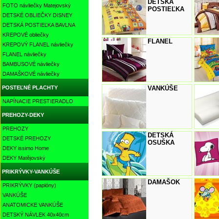
DETSKÁ
FOTO návliečky Matejovský
POSTIEĽKA
DETSKÉ OBLIEČKY DISNEY
DETSKÁ POSTIEĽKA BAVLNA
KREPOVÉ obliečky
FLANEL
KREPOVÝ FLANEL návliečky
FLANEL návliečky
BAMBUSOVÉ návliečky
DAMAŠKOVÉ návliečky
POSTEĽNÉ PLACHTY
VANKÚŠE
NAPÍNACIE PRESTIERADLO
PREHOZY-DEKY
PREHOZY
DETSKÁ
DETSKÉ PREHOZY
OSUŠKA
DEKY issimo Home
DEKY Matějovský
PRIKRÝVKY-VANKÚŠE
DAMAŠOK
PRIKRÝVKY (paplóny)
VANKÚŠE
ANATOMICKE VANKÚŠE
DETSKÝ NÁVLEK 40x40cm