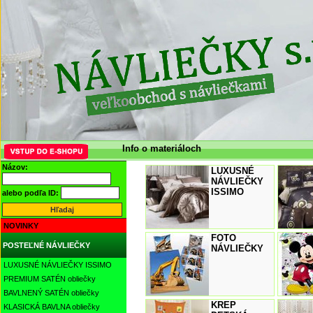
Info o materiáloch
Názov:
LUXUSNÉ
NÁVLIEČKY
ISSIMO
alebo podľa ID:
NOVINKY
FOTO
POSTEĽNÉ NÁVLIEČKY
NÁVLIEČKY
LUXUSNÉ NÁVLIEČKY ISSIMO
PREMIUM SATÉN obliečky
BAVLNENÝ SATÉN obliečky
KREP
KLASICKÁ BAVLNA obliečky