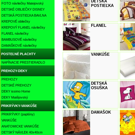
DETSKÁ
FOTO návliečky Matejovský
POSTIEĽKA
DETSKÉ OBLIEČKY DISNEY
DETSKÁ POSTIEĽKA BAVLNA
KREPOVÉ obliečky
FLANEL
KREPOVÝ FLANEL návliečky
FLANEL návliečky
BAMBUSOVÉ návliečky
DAMAŠKOVÉ návliečky
POSTEĽNÉ PLACHTY
VANKÚŠE
NAPÍNACIE PRESTIERADLO
PREHOZY-DEKY
PREHOZY
DETSKÁ
DETSKÉ PREHOZY
OSUŠKA
DEKY issimo Home
DEKY Matějovský
PRIKRÝVKY-VANKÚŠE
DAMAŠOK
PRIKRÝVKY (paplóny)
VANKÚŠE
ANATOMICKE VANKÚŠE
DETSKÝ NÁVLEK 40x40cm