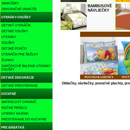
VANKÚŠIKY
BAMBUSOVÉ
DEKORAČNÉ VANKÚŠE
NÁVLIEČKY
UTERÁKY-OSUŠKY
DETSKÝ UTERÁČIK
DETSKÉ OSUŠKY
UTERÁKY
OSUŠKY
DETSKÉ PONČO
UTERÁČIK PRE ŠKÔLKY
ŽUPANY
DARČEKOVÉ BALENIE UTERÁKY
OSUŠKY
POSTIEĽKA DISNEY
POST
DETSKÉ DEKORÁCIE
Obliečky, návliečky, posteľné plachty, p
DETSKÉ PRESTIERANIE
OSTATNÉ
MATRACOVÝ CHRÁNIČ
NOČNÉ PRÁDLO
UTIERKY NA RIAD
PRESTIERANIE DO KUCHYNE
PRE BÁBÄTKÁ