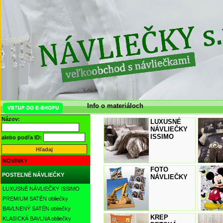
Info o materiáloch
Názov:
LUXUSNÉ
NÁVLIEČKY
ISSIMO
alebo podľa ID:
NOVINKY
FOTO
POSTEĽNÉ NÁVLIEČKY
NÁVLIEČKY
LUXUSNÉ NÁVLIEČKY ISSIMO
PREMIUM SATÉN obliečky
BAVLNENÝ SATÉN obliečky
KREP
KLASICKÁ BAVLNA obliečky