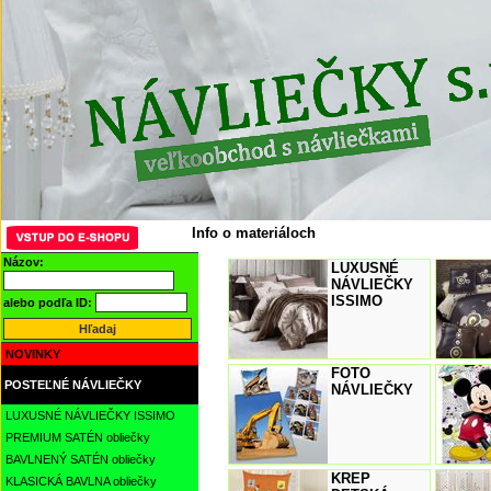
Info o materiáloch
Názov:
LUXUSNÉ
NÁVLIEČKY
ISSIMO
alebo podľa ID:
NOVINKY
FOTO
POSTEĽNÉ NÁVLIEČKY
NÁVLIEČKY
LUXUSNÉ NÁVLIEČKY ISSIMO
PREMIUM SATÉN obliečky
BAVLNENÝ SATÉN obliečky
KREP
KLASICKÁ BAVLNA obliečky