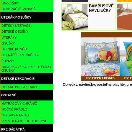
VANKÚŠIKY
BAMBUSOVÉ
DEKORAČNÉ VANKÚŠE
NÁVLIEČKY
UTERÁKY-OSUŠKY
DETSKÝ UTERÁČIK
DETSKÉ OSUŠKY
UTERÁKY
OSUŠKY
DETSKÉ PONČO
UTERÁČIK PRE ŠKÔLKY
ŽUPANY
DARČEKOVÉ BALENIE UTERÁKY
OSUŠKY
POSTIEĽKA DISNEY
POST
DETSKÉ DEKORÁCIE
Obliečky, návliečky, posteľné plachty, p
DETSKÉ PRESTIERANIE
OSTATNÉ
MATRACOVÝ CHRÁNIČ
NOČNÉ PRÁDLO
UTIERKY NA RIAD
PRESTIERANIE DO KUCHYNE
PRE BÁBÄTKÁ