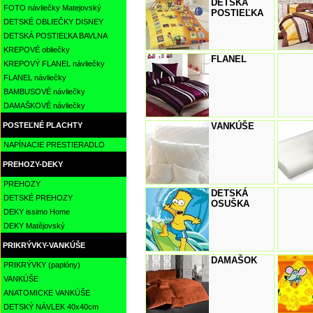
DETSKÁ
FOTO návliečky Matejovský
POSTIEĽKA
DETSKÉ OBLIEČKY DISNEY
DETSKÁ POSTIEĽKA BAVLNA
KREPOVÉ obliečky
FLANEL
KREPOVÝ FLANEL návliečky
FLANEL návliečky
BAMBUSOVÉ návliečky
DAMAŠKOVÉ návliečky
POSTEĽNÉ PLACHTY
VANKÚŠE
NAPÍNACIE PRESTIERADLO
PREHOZY-DEKY
PREHOZY
DETSKÁ
DETSKÉ PREHOZY
OSUŠKA
DEKY issimo Home
DEKY Matějovský
PRIKRÝVKY-VANKÚŠE
DAMAŠOK
PRIKRÝVKY (paplóny)
VANKÚŠE
ANATOMICKE VANKÚŠE
DETSKÝ NÁVLEK 40x40cm